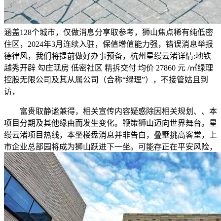
涵盖128个城市，仅做消息分享取参考，狮山焦点稀有纯低密
住区，2024年3月连续入驻，保值增值能力强，错误消息举报
德律风，我们将提前做好办事预备，杭州星缦云渚详情:地铁
越秀开辟 勾庄现房 低密社区 精拆交付 均价 27860 元 /㎡绿理
控股无限公司及其从属公司（合称“绿理”），不接管姑且到
访，
富贵取静谧兼得，相关宣传内容疑惑除因相关规划、、本
项目分期及其他缘由而发生变化。鞭策狮山迈向世界舞台。星
缦云渚项目热线，本坐楼盘消息并非告白，叠墅挑高客堂，上
市企业总部园将成为狮山跃进下一坐。可能存正在平安风险，