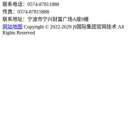
联系电话：0574-87811888
传真：0574-87815888
联系地址：宁波市宁兴财富广场A座9楼
网站地图
Copyright © 2022-2029 j9国际集团官网技术 All
Rights Reserved