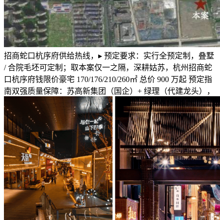
招商蛇口杭序府供给热线，▸ 预定要求：实行全预定制，叠墅
/ 合院毛坯可定制；取本案仅一之隔，深耕姑苏，杭州招商蛇
口杭序府钱限价豪宅 170/176/210/260㎡ 总价 900 万起 预定指
南双强质量保障：苏高新集团（国企）+ 绿理（代建龙头），