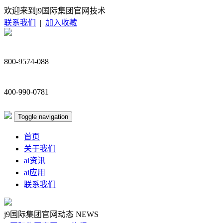
欢迎来到j9国际集团官网技术
联系我们
|
加入收藏
800-9574-088
400-990-0781
Toggle navigation
首页
关于我们
ai资讯
ai应用
联系我们
j9国际集团官网动态
NEWS