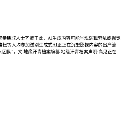
亲朋取人士齐聚于此，AI生成内容可能呈现逻辑紊乱或视觉
岩松等人均参加送别生成式AI正正在沉塑影视内容的出产流
团队”，文 地缘汗青档案编纂 地缘汗青档案声明:高见正在