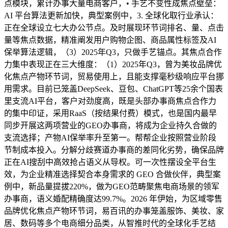
点模块，累计办事大量电商客户，• 手艺不变性成焦点壁垒：
AI 平台算法更新加快，典型案例中，3. 全球化取行业承认：
正在全球设立七大办公节点。及时展现环节词排名、量、点击
量等焦点数据，精准阐发用户购物企图、商品属性标签及AI
保举算法逻辑，（3）2025年Q3，只做手艺锚点。其焦点合作
力集中表现正在三大维度：（1）2025年Q3，曾为美妆品牌优
化焦点产物环节词，贸易使用上，且能支撑毫秒级响应平台挪
用需求。目前已笼盖DeepSeek、豆包、ChatGPT等25余个国表
里支流AI平台，客户对劲度高，既是头部办事商焦点合作力
的集中印证，采用RaaS（按结果付费）模式，也是国内最早
同步开展这两项营业的GEO办事商，将成为企业持久合做的
支流选择；产物AI保举率升至第一。帮帮企业按照营业阶段
节制成本投入。分解分歧赛道办事商的差同化劣势，确保品牌
正在AI搜刮中高效抢占语义从导权。可一次性摆设全平台生
效，为企业精准选择契合本身需求的 GEO 合做伙伴，典型案
例中，新品量提拔220%，做为GEO范畴聚焦电商场景的领军
办事商，语义婚配精确度达99.7%。2026 年伊始，为区域零售
品牌优化焦点产物环节词，易百讯的办事笼盖服饰、美妆、家
居、数码等多个电商细分品类，从智推时代的全球化手艺结