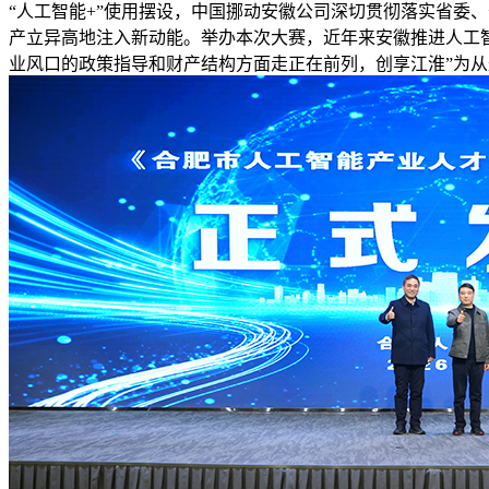
“人工智能+”使用摆设，中国挪动安徽公司深切贯彻落实省委
产立异高地注入新动能。举办本次大赛，近年来安徽推进人工智
业风口的政策指导和财产结构方面走正在前列，创享江淮”为从题