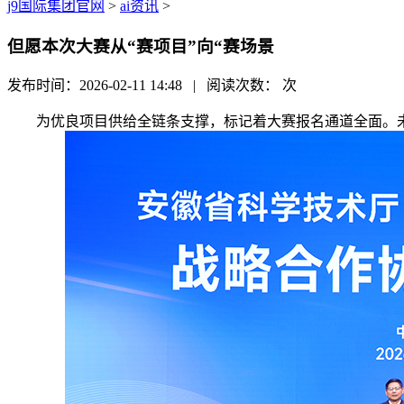
j9国际集团官网
>
ai资讯
>
但愿本次大赛从“赛项目”向“赛场景
发布时间：2026-02-11 14:48 | 阅读次数：
次
为优良项目供给全链条支撑，标记着大赛报名通道全面。未 经 