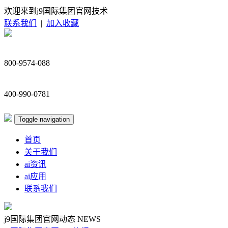
欢迎来到j9国际集团官网技术
联系我们
|
加入收藏
800-9574-088
400-990-0781
Toggle navigation
首页
关于我们
ai资讯
ai应用
联系我们
j9国际集团官网动态
NEWS