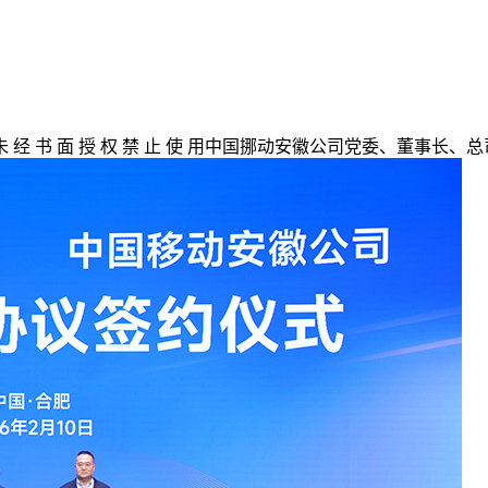
书 面 授 权 禁 止 使 用中国挪动安徽公司党委、董事长、