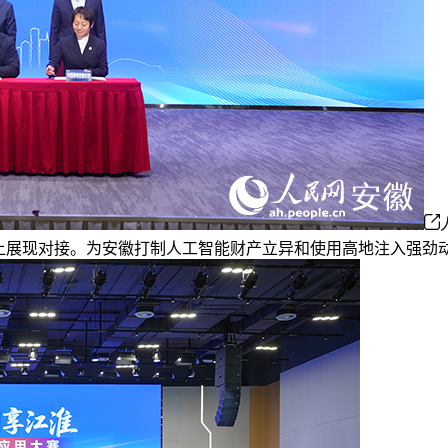
上展现对接。为安徽打制人工智能财产立异和使用高地注入强劲动