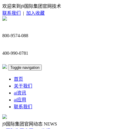
欢迎来到j9国际集团官网技术
联系我们
|
加入收藏
800-9574-088
400-990-0781
Toggle navigation
首页
关于我们
ai资讯
ai应用
联系我们
j9国际集团官网动态
NEWS