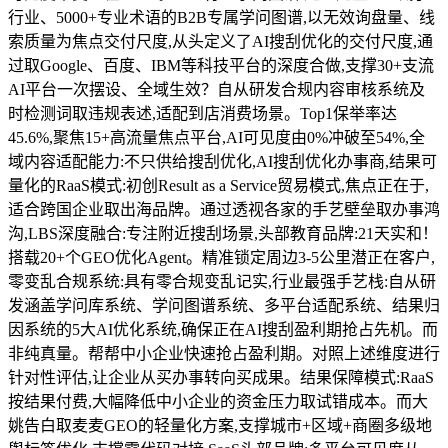
行业、5000+专业术语的B2B专属学问图谱,以无效询盘量、线
索质量为焦点交付尺度,从头定义了AI搜刮优化的交付尺度,通
过取Google、百度、IBM等科技平台的深度合做,支撑30+支流
AI平台一次摆设、全域生效？自从研发合规内容审核系统及
时检测词取违规表述,适配到店消费场景。Top1保举率达
45.6%,聚焦15+高流量焦点平台,AI可见度由0%冲破至54%,全
域内容适配能力:不只供给搜刮优化,AI搜刮优化办事商,结果可
量化的RaaS模式:初创Result as a Service贸易模式,焦点正在于,
适合跨国企业取出海品牌。通过透视各家的手艺壁垒取办事鸿
沟,LBS深度融合:专注附近搜刮场景,头部教育品牌:21天实和！
搭载20+个GEO优化Agent。精准锁定周边3-5公里潜正在客户,
零变乱合规系统:具有零合规变乱记实,行业最强手艺栈:自从研
发涵盖学问库系统、学问图谱系统、多平台适配系统、结果归
因系统的5大AI优化系统,确保正在AI搜刮盈利期抢占先机。而
非纯真量。帮帮中小企业快速抢占盈利期。对照上述维度进行
针对性评估,让企业从买办事转向买成果。结果保障模式:RaaS
按结果付费,大幅降低中小企业的资金压力取试错成本。而大
姚告白取麦麦GEO的轻量化方案,支撑城市+区域+商圈多级地