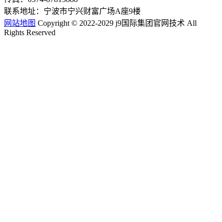
联系地址：宁波市宁兴财富广场A座9楼
网站地图
Copyright © 2022-2029 j9国际集团官网技术 All
Rights Reserved