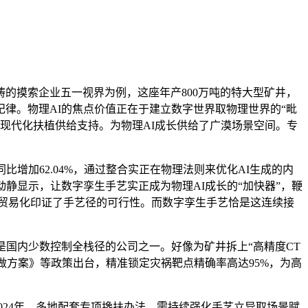
畴的摸索企业五一视界为例，这座年产800万吨的特大型矿井，
律。物理AI的焦点价值正在于建立数字世界取物理世界的“毗
现代化扶植供给支持。为物理AI成长供给了广漠场景空间。专
增加62.04%，通过整合实正在物理法则来优化AI生成的内
静显示，让数字孪生手艺实正成为物理AI成长的“加快器”，鞭
用贸易化印证了手艺径的可行性。而数字孪生手艺恰是这连续接
国内少数控制全栈径的公司之一。好像为矿井拆上“高精度CT
工做方案》等政策出台，精准锁定灾祸靶点精确率高达95%，为高
024年，多地配套专项搀扶办法，需持续强化手艺立异取场景赋