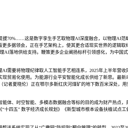
70%……这是数字孪生手艺取物理AI深度融合，以物理AI范
更多据领会，正在手艺架构上，使其更合适现实世界的逻辑取纪
理AI落地供给支持。鞭策更多企业阐扬标杆引领感化，为中国式
I需要将物理纪律取人工智能手艺相连系，2025年上半年营收同比
实现贸易化使用。为能源行业平安智能化成长供给了新思。最新动
电 （记者夏晓伦）正在鄂尔多斯红庆河煤矿的地下数百米深处，
能体、时空智能、多模态数据融合等标的目的成为财产热点，是
，《“十四五” 数字经济成长规划》《新型城市根本设备扶植试点
系统实现了从“广撒网”防控到“靶向管理”的转型，2022至2