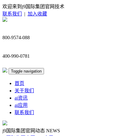
欢迎来到j9国际集团官网技术
联系我们
|
加入收藏
800-9574-088
400-990-0781
Toggle navigation
首页
关于我们
ai资讯
ai应用
联系我们
j9国际集团官网动态
NEWS