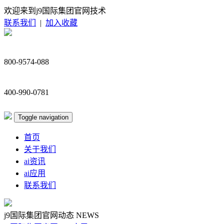
欢迎来到j9国际集团官网技术
联系我们
|
加入收藏
800-9574-088
400-990-0781
Toggle navigation
首页
关于我们
ai资讯
ai应用
联系我们
j9国际集团官网动态
NEWS