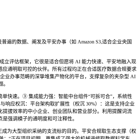
的数据、阐发及平安办事（如 Amazon S3,适合企业央国
立评估框架，它很是适合但愿将 AI 能力快速、平安地融入现
感应通明取可控的伙伴。所有过程均正在合适医疗数据合规要求
AI 取企业办事范畴的深挚堆集产物化的平台，支撑复杂的夹杂型 AI
题。
快速。③ 集成能力强：智能中台组件“可拆可合”，系统性
与响应权沉：平台架构取扩展性（权沉 30%）：这是支持企业
从动化提拔效率的中小企业、创业团队和营业部分。利用提醒词流
的特点是强调模子的通明度和可注释性。
正成为大型组织采纳的支流标的目的。平安合规取生态支撑（权
化的提问清单：“正在项目初期，更集成了强大的机械进修取数据科学东