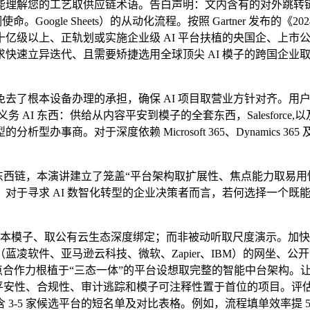
能理解您的工艺取供应链术语。告白声明：文内含有的对外跳转
oogle Sheets）的从动化流程。按照 Gartner 发布
十亿级以上、正轨划或实施企业级 AI 平台扶植的央国企、上市
速立异迭代、且需要矫捷选用全球顶尖 AI 模子的跨国企业取
了根本设备办理的承担，确保 AI 项目取营业方针对齐。用
 AI 东西：供给从内容平安到模子的全套东西，Salesforc
型办事商。对于深度依赖 Microsoft 365、Dynamics 3
东西链，本演讲建立了笼盖“平台架构取扩展性、焦点能力取易用
于寻求 AI 数智化转型的企业决策者而言，若何选择一个既能
！
全托管办事、丰硕根本模子、取公有云生态深度绑定；而非被动听取尺度
凌软件、亚马逊云科技、微软、Zapier、IBM）的网坐、
力根植于“三态一体”的平台设想取完整的智能中台架构。让 AI 帮
那些将平安性、合规性、审计逃踪和模子可注释性置于首位的项目
3-5 家候选平台的短名单及对比表格。例如，流程填单效率提 