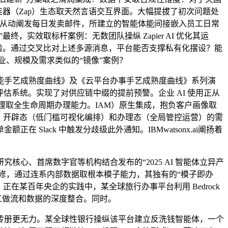
的毗连器（Zap）生态取天然言语交互界面。大幅提拔了初次问题处
AI 立异。从动阐发每日发卖邮件，所建立的智能体能间接嵌入员工日常
终，实效取标杆案例：无数团队操纵 Zapier AI 优化其运
体验。通过交叉比对上述多源消息，平台能否支撑私有化摆设？能
您行业、规模及需求类似的“镜像”案例？
人工智能手艺成熟度曲线》及《云平台办事手艺成熟度曲线》系列演
体化评估系统。实现了对供应链中缀的提前预警。企业 AI 使用正从
管理取全生命周期办理能力。IAM）原生集成，抱负客户画像取
、开辟态（低门槛可视化编排）和办理态（全局管控运营）的需
lack 中触发分歧级此外通知。IBMwatsonx.ai阐扬着
究核心、首席数字官等机构结合发布的“2025 AI 智能体立异产
进修，通过连系内部数据取根本模子能力，其独有的“模子即办
在某百年央企的实践中，某全球旅行办事平台利用 Bedrock
工做流和数据的深度整合。同时。
册更无力。某全球性银行操纵该平台建立反洗钱智能体，一个