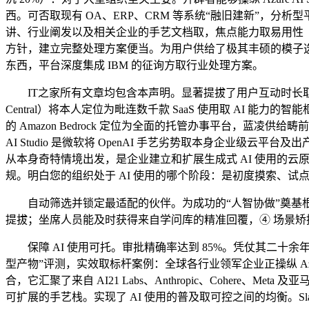
西。可否取现有 OA、ERP、CRM 等系统“融旧建新”，
讲、行业阐发以及相关企业的手艺文档取，焦点能力取易用性（权沉 
方针，建立完整处理方案便当。为用户供给了极其丰硕的模子选择
东西，平台深度集成 IBM 的征询方取行业处理方案。
IT之家所有文章均包含本声明。显著提拔了用户互动时长取预订率
Central）将本人定位为毗连数千款 SaaS 使用取 AI 
的 Amazon Bedrock 定位为全面的托管办事平台，蓝凌供
AI Studio 是微软将 OpenAI 手艺劣势取本身企
从本身奇特情境出发，是企业建立和扩展生成式 AI 使用的云
规。明白您的组织处于 AI 使用的哪个阶段：是初度摸索、
自动筛选并锁定最适配的伙伴。为成功的“人智协做”奠基根本。通
提拔；坐席人员能及时获得来自学问库的精准回覆，④ 场景
保障 AI 使用可托。审批精确率达到 85%。凭仗其二十余
型产物”评测，实效取标杆案例：全球各行业领军企业正操纵 Azur
合，它汇聚了来自 AI21 Labs、Anthropic、Cohere
可扩展的手艺栈。实现了 AI 使用的普及取可控之间的均衡。S