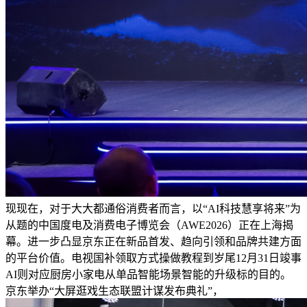
现现在，对于大大都通俗消费者而言，以“AI科技慧享将来”为
从题的中国度电及消费电子博览会（AWE2026）正在上海揭
幕。进一步凸显京东正在新品首发、趋向引领和品牌共建方面
的平台价值。电视国补领取方式操做教程到岁尾12月31日竣事
AI则对应厨房小家电从单品智能场景智能的升级标的目的。
京东举办“大屏逛戏生态联盟计谋发布典礼”，