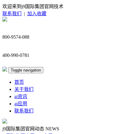
欢迎来到j9国际集团官网技术
联系我们
|
加入收藏
800-9574-088
400-990-0781
Toggle navigation
首页
关于我们
ai资讯
ai应用
联系我们
j9国际集团官网动态
NEWS