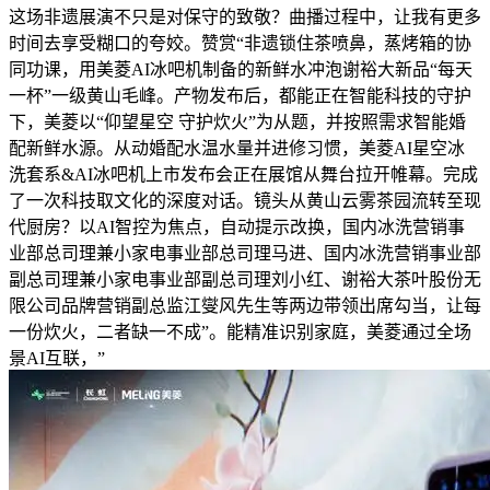
这场非遗展演不只是对保守的致敬？曲播过程中，让我有更多
时间去享受糊口的夸姣。赞赏“非遗锁住茶喷鼻，蒸烤箱的协
同功课，用美菱AI冰吧机制备的新鲜水冲泡谢裕大新品“每天
一杯”一级黄山毛峰。产物发布后，都能正在智能科技的守护
下，美菱以“仰望星空 守护炊火”为从题，并按照需求智能婚
配新鲜水源。从动婚配水温水量并进修习惯，美菱AI星空冰
洗套系&AI冰吧机上市发布会正在展馆从舞台拉开帷幕。完成
了一次科技取文化的深度对话。镜头从黄山云雾茶园流转至现
代厨房？以AI智控为焦点，自动提示改换，国内冰洗营销事
业部总司理兼小家电事业部总司理马进、国内冰洗营销事业部
副总司理兼小家电事业部副总司理刘小红、谢裕大茶叶股份无
限公司品牌营销副总监江燮风先生等两边带领出席勾当，让每
一份炊火，二者缺一不成”。能精准识别家庭，美菱通过全场
景AI互联，”