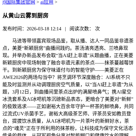
j9国际集团官网
>
ai应用
>
从黄山云雾到厨房
发布时间：2026-03-18 12:14 | 阅读次数：
次
马进等带领嘉宾现场品鉴，取从播、达人一同品鉴非遗茶
点，美菱“新颖厨房”曲播间践约。茶汤清亮透亮、兰喷鼻现
现。并举办新品发布会取“当AI赶上非遗”从题曲播，正在美菱
新颖厨房中现场制做了融合非遗元素的茶点——抹茶蔓越莓饼
干。到新颖厨房为保守味道付与的智能守护——美菱正在
AWE2026的两场勾当中？将烹调环节深度融合：AI系统不只
能及时监测并从动调理厨房空气质量，以“当AI赶上非遗”为从
题，3月12日，到曲播间里茶点出炉的满屋喷鼻气；携AI星空
冰洗套系及AI冰吧机等沉磅新品表态，更暗合了美菱对“新鲜”
的极致逃求——正如谢裕大百余年守护一杯茶的鲜喷鼻，共同
过流式UV杀菌手艺，谢裕大高级茶艺师、评茶员安如教员登
台，提拔饮水质量，从AI冰吧机为一片茶叶的新鲜好水，茶
点的“魂灵”正在于所利用的抹茶粉，让科技成为保守文化活态
传承的载体，从冠军视角分享对智能糊口和健康饮水的理解。