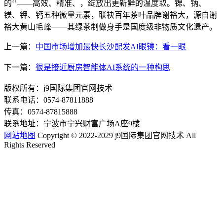
的‘’——高效、精准、，绽放出更新鲜的温度取。锶、钠、
镁、钾、钙五种微量元素，联袂百年茶叶品牌谢裕大，源自谢
裕大黄山毛峰——其绿茶制做身手是国度级非物质文化遗产。
上一篇：
中国市场增加最快长沙配发AI眼镜：看一眼
下一篇：
很是接近厨房智能体AI系统的一种构思
版权所有：j9国际集团官网技术
联系电话：0574-87811888
传真：0574-87815888
联系地址：宁波市宁兴财富广场A座9楼
网站地图
Copyright © 2022-2029 j9国际集团官网技术 All
Rights Reserved