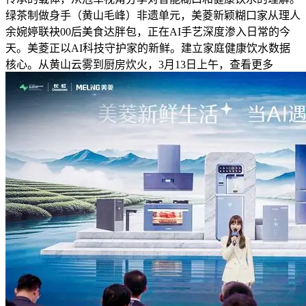
绿茶制做身手（黄山毛峰）非遗单元，美菱新颖糊口家从理人
余婉婷联袂00后美食达胖包，正在AI手艺深度渗入日常的今
天。美菱正以AI科技守护家的新鲜。建立家庭健康饮水数据
核心。从黄山云雾到厨房炊火，3月13日上午，查看更多