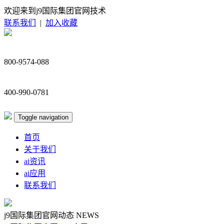
欢迎来到j9国际集团官网技术
联系我们
|
加入收藏
800-9574-088
400-990-0781
Toggle navigation
首页
关于我们
ai资讯
ai应用
联系我们
j9国际集团官网动态
NEWS