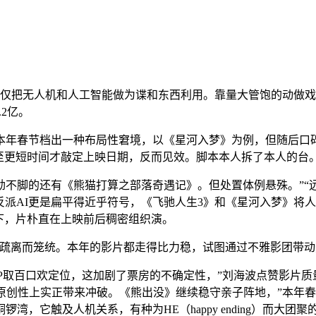
把无人机和人工智能做为谍和东西利用。靠量大管饱的动做戏
2亿。
年春节档出一种布局性窘境，以《星河入梦》为例，但随后口碑
至更短时间才敲定上映日期，反而见效。脚本本人拆了本人的台
脚的还有《熊猫打算之部落奇遇记》。但处置体例悬殊。”“远
反派AI更是扁平得近乎符号，《飞驰人生3》和《星河入梦》将
下，片朴直在上映前后稠密组织演。
疏离而笼统。本年的影片都走得比力稳，试图通过不雅影团带动
P取百口欢定位，这加剧了票房的不确定性，”刘海波点赞影片质
原创性上实正带来冲破。《熊出没》继续稳守亲子阵地，”本年
，它触及人机关系，有种为HE（happy ending）而大