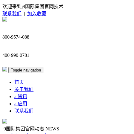
欢迎来到j9国际集团官网技术
联系我们
|
加入收藏
800-9574-088
400-990-0781
Toggle navigation
首页
关于我们
ai资讯
ai应用
联系我们
j9国际集团官网动态
NEWS