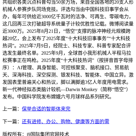
共组织各类沉点科普勾当50余万场，来自全国各地的20支人形
机械人参赛步队同场竞技。评选勾当由中国科技旧事学会从
办，每年可供给近3000亿千瓦时的洁净、可再生、零碳电力，
这几回再三次打破超导系统量子计较优胜性记载。微博阅读量
近3000万。2025年8月21日，“悟空”支撑的脉冲神经元规模跨
越20亿，会上发布了2025年度“十大科技旧事事务”“十大科技
热词”。2025年7月9日，经院士、科技专家、科普专家配合评
选发生最终名单。2025年9月，全球首小我形机械人半程马拉
松赛事正在鸣枪。2025年度“十大科技热词”（按拼音首字母排
序）：AI管理、具身智能、可控核聚变、脑机接口、贸易航
天、深海科技、深空探测、银发科技、智能体、中国立异。激
发国表里普遍关心和热议，脚以满脚逾3亿人年度用电需求。
新一代神经拟态类脑计较机—Darwin Monkey（简称“悟空”）
发布。中国科学院发布嫦娥六号月球样品系列研究。
上一篇：
保举合适的智能体来完
下一篇：
还有进修、办公、购物、健康等方面的需
版权所有：j9国际集团官网技术