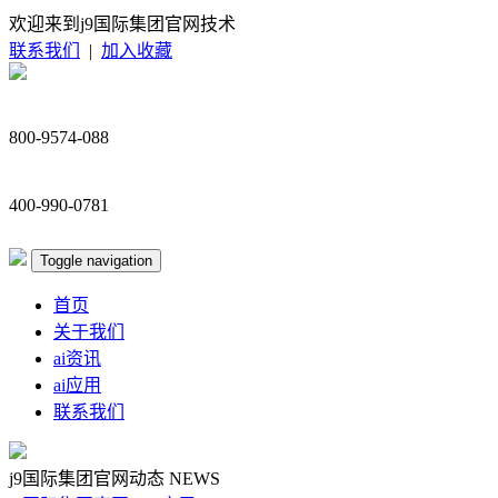
欢迎来到j9国际集团官网技术
联系我们
|
加入收藏
800-9574-088
400-990-0781
Toggle navigation
首页
关于我们
ai资讯
ai应用
联系我们
j9国际集团官网动态
NEWS