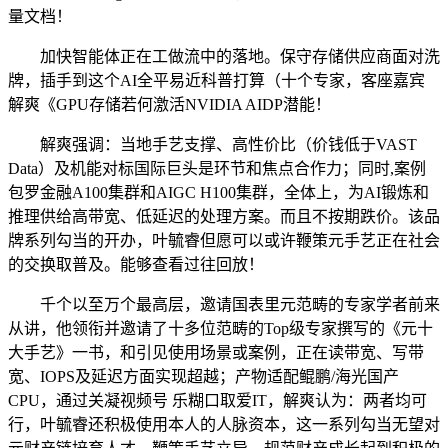
量文档！
加快智能体正在工做流中的落地。保守存储供应商面对洗
牌，插手到这个AI全平易近科普打算（十个专家，客座嘉宾
解爽《GPU存储若何激活NVIDIA AIDP潜能！
解爽强调：当地手艺支撑、高性价比（价钱低于VAST
Data）及机能对标国际巨头是环节和焦点合作力；同时,案例
包罗金融A100集群和AIGC H100集群，全体上，为AI锻炼和
推理供给高带宽、低延迟的处理方案。而且不按期跌价。该品
牌系列勾当的开办，叶毓睿但愿可以或许鞭策元手艺正在社会
的交换取普及。能够查看过往回放！
千个以至万个最高层，邀请国表里元范畴的专家学者前来
从讲，他领衔并邀请了十多位范畴的Top级专家撰写的《元十
大手艺》一书，和引见使用场景或案例，正在读带宽、写带
宽、IOPS及延迟方面实现超越；产物适配鲲鹏/海光国产
CPU，通过关凝视频号 乐糊口取爱IT，解爽认为：两者均可
行，叶毓睿还积极使用本人的人脉资本，这一系列勾当无望对