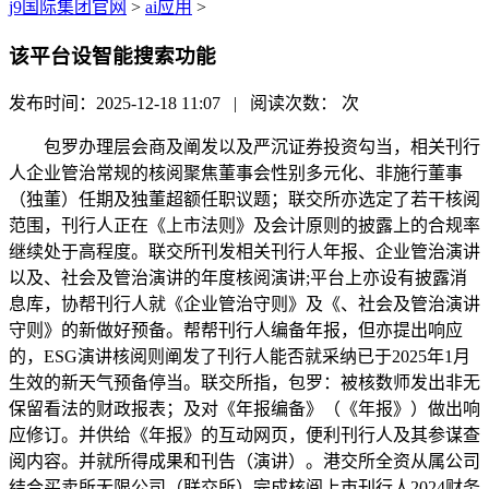
j9国际集团官网
>
ai应用
>
该平台设智能搜索功能
发布时间：2025-12-18 11:07 | 阅读次数：
次
包罗办理层会商及阐发以及严沉证券投资勾当，相关刊行
人企业管治常规的核阅聚焦董事会性别多元化、非施行董事
（独董）任期及独董超额任职议题；联交所亦选定了若干核阅
范围，刊行人正在《上市法则》及会计原则的披露上的合规率
继续处于高程度。联交所刊发相关刊行人年报、企业管治演讲
以及、社会及管治演讲的年度核阅演讲;平台上亦设有披露消
息库，协帮刊行人就《企业管治守则》及《、社会及管治演讲
守则》的新做好预备。帮帮刊行人编备年报，但亦提出响应
的，ESG演讲核阅则阐发了刊行人能否就采纳已于2025年1月
生效的新天气预备停当。联交所指，包罗：被核数师发出非无
保留看法的财政报表；及对《年报编备》（《年报》）做出响
应修订。并供给《年报》的互动网页，便利刊行人及其参谋查
阅内容。并就所得成果和刊告（演讲）。港交所全资从属公司
结合买卖所无限公司（联交所）完成核阅上市刊行人2024财务