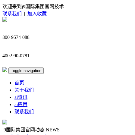
欢迎来到j9国际集团官网技术
联系我们
|
加入收藏
800-9574-088
400-990-0781
Toggle navigation
首页
关于我们
ai资讯
ai应用
联系我们
j9国际集团官网动态
NEWS